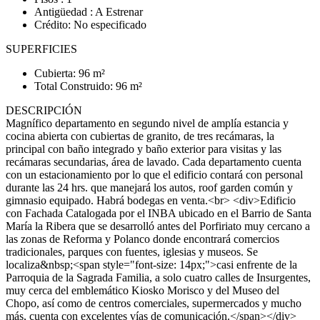
Antigüedad : A Estrenar
Crédito: No especificado
SUPERFICIES
Cubierta: 96 m²
Total Construido: 96 m²
DESCRIPCIÓN
Magnífico departamento en segundo nivel de amplía estancia y
cocina abierta con cubiertas de granito, de tres recámaras, la
principal con baño integrado y baño exterior para visitas y las
recámaras secundarias, área de lavado. Cada departamento cuenta
con un estacionamiento por lo que el edificio contará con personal
durante las 24 hrs. que manejará los autos, roof garden común y
gimnasio equipado. Habrá bodegas en venta.<br> <div>Edificio
con Fachada Catalogada por el INBA ubicado en el Barrio de Santa
María la Ribera que se desarrolló antes del Porfiriato muy cercano a
las zonas de Reforma y Polanco donde encontrará comercios
tradicionales, parques con fuentes, iglesias y museos. Se
localiza&nbsp;<span style="font-size: 14px;">casi enfrente de la
Parroquia de la Sagrada Familia, a solo cuatro calles de Insurgentes,
muy cerca del emblemático Kiosko Morisco y del Museo del
Chopo, así como de centros comerciales, supermercados y mucho
más, cuenta con excelentes vías de comunicación.</span></div>