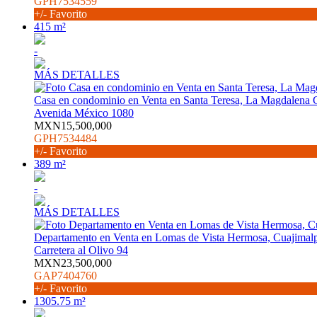
GPH7534559
+/- Favorito
415 m²
-
MÁS DETALLES
Casa en condominio en Venta en Santa Teresa, La Magdalena 
Avenida México 1080
MXN15,500,000
GPH7534484
+/- Favorito
389 m²
-
MÁS DETALLES
Departamento en Venta en Lomas de Vista Hermosa, Cuajimal
Carretera al Olivo 94
MXN23,500,000
GAP7404760
+/- Favorito
1305.75 m²