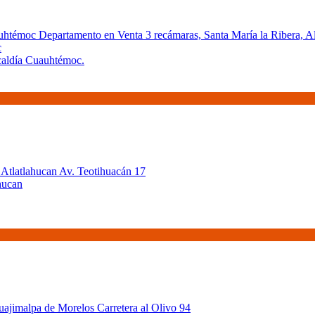
c
caldía Cuauhtémoc.
hucan