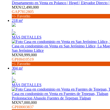
Departamento en Venta en Polanco | Hegel | Elevador Directo 
MXN12,490,000
GAP7812805
+/- Favorito
218 m²
-
MÁS DETALLES
Casa en condominio en Venta en San Jerónimo Lídice, La Mag
San Jerónimo Lídice
MXN8,999,000
GPH8410519
+/- Favorito
304 m²
-
MÁS DETALLES
Casa en condominio en Venta en Fuentes de Tepepan, Tlalpan
Prolongacion Abasolo Fuentes de Tepepan Tlalpan
MXN7,000,000
GPH8003837