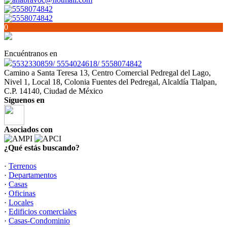
5558074842
5558074842
0
Encuéntranos en
5532330859/ 5554024618/ 5558074842
Camino a Santa Teresa 13, Centro Comercial Pedregal del Lago,
Nivel 1, Local 18, Colonia Fuentes del Pedregal, Alcaldía Tlalpan,
C.P. 14140, Ciudad de México
Síguenos en
Asociados con
¿Qué estás buscando?
·
Terrenos
·
Departamentos
·
Casas
·
Oficinas
·
Locales
·
Edificios comerciales
·
Casas-Condominio